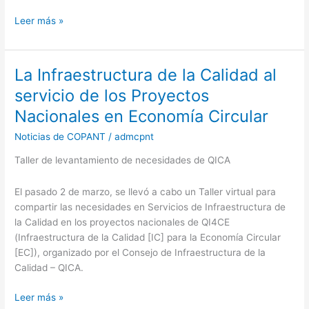
la
Leer más »
Normalización
La Infraestructura de la Calidad al
La
Infraestructura
servicio de los Proyectos
de
Nacionales en Economía Circular
la
Calidad
Noticias de COPANT
/
admcpnt
al
Taller de levantamiento de necesidades de QICA
servicio
de
El pasado 2 de marzo, se llevó a cabo un Taller virtual para
los
compartir las necesidades en Servicios de Infraestructura de
Proyectos
la Calidad en los proyectos nacionales de QI4CE
Nacionales
(Infraestructura de la Calidad [IC] para la Economía Circular
en
[EC]), organizado por el Consejo de Infraestructura de la
Economía
Calidad – QICA.
Circular
Leer más »