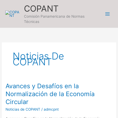
Ir
COPANT
al
contenido
Comisión Panamericana de Normas
Técnicas
Noticias De
COPANT
Avances y Desafíos en la
Avances
y
Normalización de la Economía
Desafíos
Circular
en
la
Noticias de COPANT
/
admcpnt
Normalización