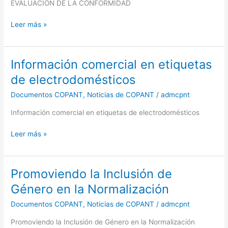
EVALUACIÓN DE LA CONFORMIDAD
evaluación
de
Leer más »
la
conformidad
Información comercial en etiquetas
Información
comercial
de electrodomésticos
en
Documentos COPANT
,
Noticias de COPANT
/
admcpnt
etiquetas
de
Información comercial en etiquetas de electrodomésticos
electrodomésticos
Leer más »
Promoviendo la Inclusión de
Promoviendo
la
Género en la Normalización
Inclusión
Documentos COPANT
,
Noticias de COPANT
/
admcpnt
de
Género
Promoviendo la Inclusión de Género en la Normalización
en