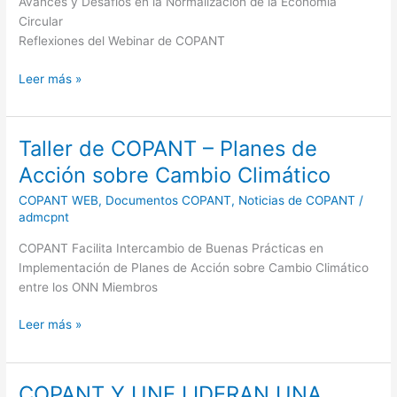
Avances y Desafíos en la Normalización de la Economía
de
Circular
la
Reflexiones del Webinar de COPANT
Economía
Circular
Leer más »
Taller de COPANT – Planes de
Taller
de
Acción sobre Cambio Climático
COPANT
COPANT WEB
,
Documentos COPANT
,
Noticias de COPANT
/
–
admcpnt
Planes
de
COPANT Facilita Intercambio de Buenas Prácticas en
Acción
Implementación de Planes de Acción sobre Cambio Climático
sobre
entre los ONN Miembros
Cambio
Climático
Leer más »
COPANT Y UNE LIDERAN UNA
COPANT