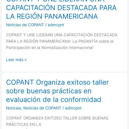
Y
CAPACITACIÓN DESTACADA PARA
UNE
LA REGIÓN PANAMERICANA
LIDERAN
UNA
Noticias de COPANT
/
admcpnt
CAPACITACIÓN
COPANT Y UNE LIDERAN UNA CAPACITACIÓN DESTACADA
DESTACADA
PARA LA REGIÓN PANAMERICANA: La PASANTÍA sobre la
PARA
Participación en la Normalización Internacional
LA
REGIÓN
Leer más »
PANAMERICANA
COPANT Organiza exitoso taller
COPANT
Organiza
sobre buenas prácticas en
exitoso
evaluación de la conformidad
taller
sobre
Noticias
,
Noticias de COPANT
/
admcpnt
buenas
COPANT ORGANIZA EXITOSO TALLER SOBRE BUENAS
prácticas
PRÁCTICAS EN LA
en