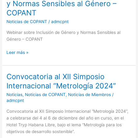
de
y Normas Sensibles al Género –
Género
COPANT
y
Normas
Noticias de COPANT
/
admcpnt
Sensibles
Webinar sobre Inclusión de Género y Normas Sensibles al
al
Género – COPANT
Género
–
Leer más »
COPANT
Convocatoria al XII Simposio
Convocatoria
al
Internacional “Metrología 2024”
XII
Noticias
,
Noticias de COPANT
,
Noticias de Miembros
/
Simposio
admcpnt
Internacional
“Metrología
Convocatoria al XII Simposio Internacional “Metrología 2024”,
2024”
a celebrarse del 4 al 6 de diciembre del año en curso, en el
Hotel Tryp Habana Libre, bajo el lema “Metrología para los
objetivos de desarrollo sostenible”.