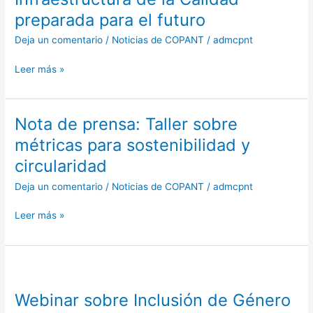
el
preparada para el futuro
marco
Deja un comentario
/
Noticias de COPANT
/
admcpnt
legal
para
Leer más »
una
Infraestructura
de
Nota de prensa: Taller sobre
Nota
la
de
Calidad
métricas para sostenibilidad y
prensa:
preparada
circularidad
Taller
para
sobre
el
Deja un comentario
/
Noticias de COPANT
/
admcpnt
métricas
futuro
para
Leer más »
sostenibilidad
y
circularidad
Webinar
sobre
Webinar sobre Inclusión de Género
Inclusión