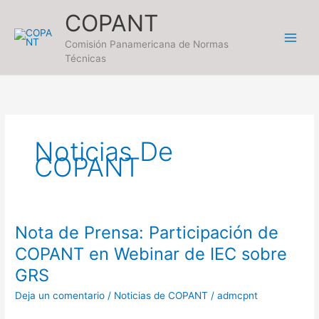
Ir
COPANT
al
contenido
Comisión Panamericana de Normas
Técnicas
Noticias De
COPANT
Nota de Prensa: Participación de
Nota
de
COPANT en Webinar de IEC sobre
Prensa:
GRS
Participación
de
Deja un comentario
/
Noticias de COPANT
/
admcpnt
COPANT