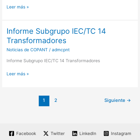
Leer más »
Informe Subgrupo IEC/TC 14
Informe
Subgrupo
Transformadores
IEC/TC
Noticias de COPANT
/
admcpnt
14
Transformadores
Informe Subgrupo IEC/TC 14 Transformadores
Leer más »
1
2
Siguiente
→
Facebook
Twitter
LinkedIn
Instagram