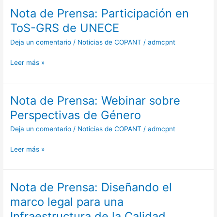
Nota de Prensa: Participación en
Nota
de
ToS-GRS de UNECE
Prensa:
Deja un comentario
/
Noticias de COPANT
/
admcpnt
Participación
en
Leer más »
ToS-
GRS
de
UNECE
Nota de Prensa: Webinar sobre
Nota
de
Perspectivas de Género
Prensa:
Deja un comentario
/
Noticias de COPANT
/
admcpnt
Webinar
sobre
Leer más »
Perspectivas
de
Género
Nota de Prensa: Diseñando el
Nota
de
marco legal para una
Prensa:
Infraestructura de la Calidad
Diseñando