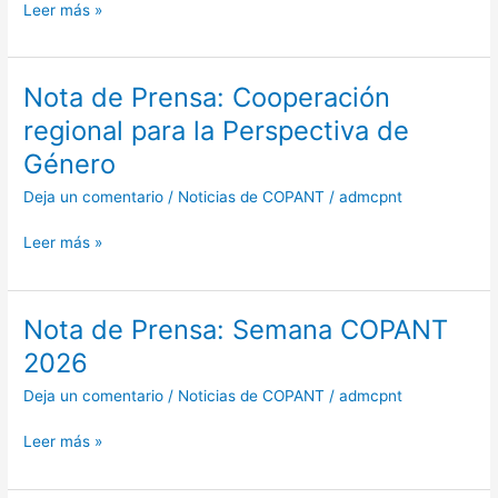
en
Leer más »
Webinar
de
IEC
Nota de Prensa: Cooperación
Nota
sobre
de
regional para la Perspectiva de
GRS
Prensa:
Género
Cooperación
regional
Deja un comentario
/
Noticias de COPANT
/
admcpnt
para
la
Leer más »
Perspectiva
de
Género
Nota de Prensa: Semana COPANT
Nota
de
2026
Prensa:
Deja un comentario
/
Noticias de COPANT
/
admcpnt
Semana
COPANT
Leer más »
2026