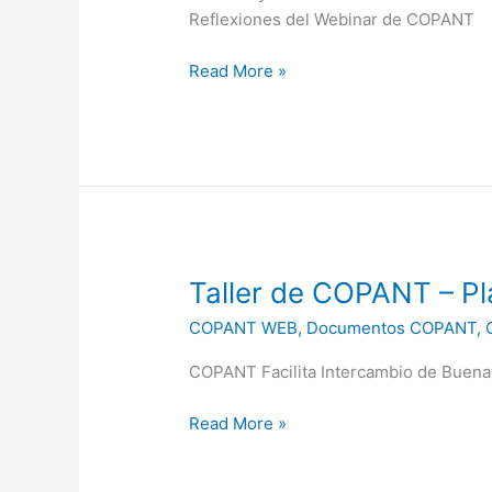
la
Reflexiones del Webinar de COPANT
Normalización
de
Read More »
la
Economía
Circular
Taller
Taller de COPANT – Pl
de
COPANT WEB
,
Documentos COPANT
,
COPANT
–
COPANT Facilita Intercambio de Buena
Planes
de
Read More »
Acción
sobre