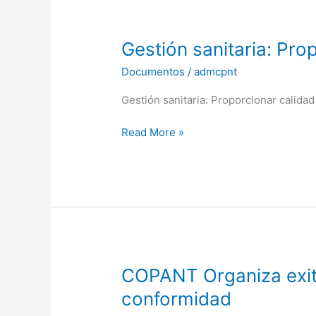
Gestión
Gestión sanitaria: Prop
sanitaria:
Documentos
/
admcpnt
Proporcionar
calidad
Gestión sanitaria: Proporcionar calidad 
a
la
Read More »
industria
sanitaria
COPANT
COPANT Organiza exito
Organiza
conformidad
exitoso