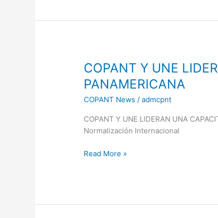
Cambio
Climático
COPANT
COPANT Y UNE LIDE
Y
PANAMERICANA
UNE
COPANT News
/
admcpnt
LIDERAN
UNA
COPANT Y UNE LIDERAN UNA CAPACITA
CAPACITACIÓN
Normalización Internacional
DESTACADA
PARA
Read More »
LA
REGIÓN
PANAMERICANA