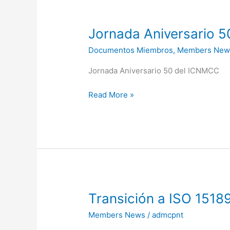
Jornada
Jornada Aniversario 
Aniversario
Documentos Miembros
,
Members New
50
del
Jornada Aniversario 50 del ICNMCC
ICNMCC
Read More »
Transición
Transición a ISO 1518
a
Members News
/
admcpnt
ISO