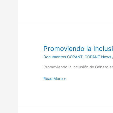
Promoviendo
Promoviendo la Inclusi
la
Documentos COPANT
,
COPANT News
Inclusión
de
Promoviendo la Inclusión de Género en
Género
en
Read More »
la
Normalización