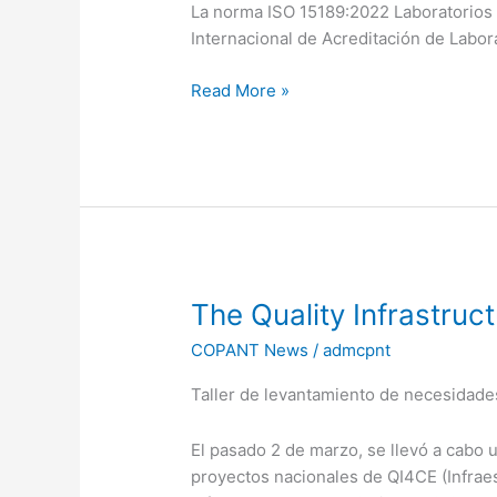
15189:2022
La norma ISO 15189:2022 Laboratorios c
Internacional de Acreditación de Labor
Read More »
The
The Quality Infrastruc
Quality
COPANT News
/
admcpnt
Infrastructure
at
Taller de levantamiento de necesidad
the
service
El pasado 2 de marzo, se llevó a cabo u
of
proyectos nacionales de QI4CE (Infraes
National