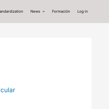
andardization
News
Formación
Log in
cular