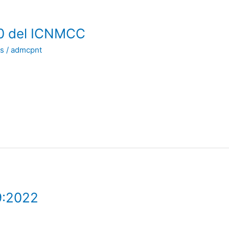
50 del ICNMCC
s
/
admcpnt
9:2022