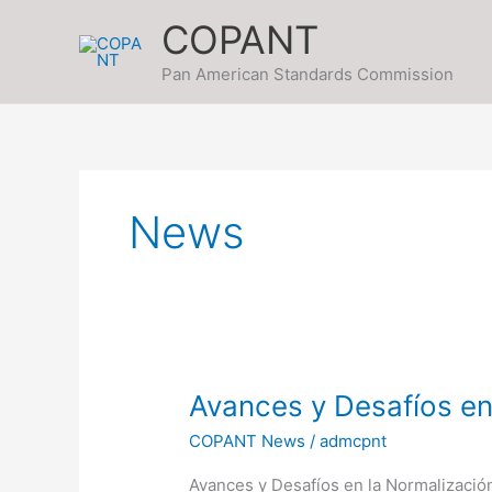
Ir
COPANT
al
contenido
Pan American Standards Commission
News
Avances
Avances y Desafíos en
y
COPANT News
/
admcpnt
Desafíos
en
Avances y Desafíos en la Normalizació