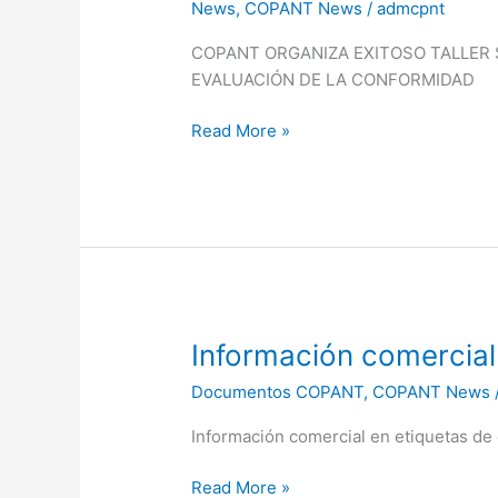
News
,
COPANT News
/
admcpnt
taller
sobre
COPANT ORGANIZA EXITOSO TALLER 
buenas
EVALUACIÓN DE LA CONFORMIDAD
prácticas
en
Read More »
evaluación
de
la
conformidad
Información
Información comercial
comercial
Documentos COPANT
,
COPANT News
en
etiquetas
Información comercial en etiquetas de
de
electrodomésticos
Read More »