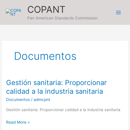
Ir
COPANT
al
contenido
Pan American Standards Commission
Documentos
Gestión sanitaria: Proporcionar
Gestión
sanitaria:
calidad a la industria sanitaria
Proporcionar
Documentos
/
admcpnt
calidad
a
Gestión sanitaria: Proporcionar calidad a la industria sanitaria
la
industria
Read More »
sanitaria